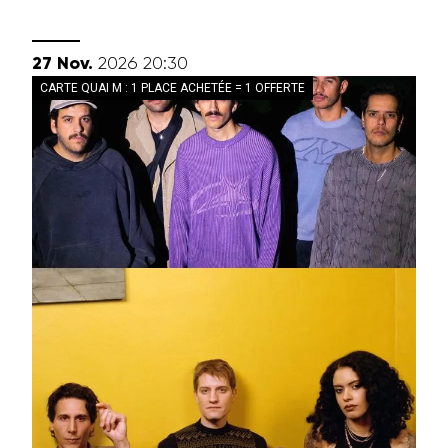
novembre
27
Nov.
2026
20:30
CARTE QUAI M : 1 PLACE ACHETÉE = 1 OFFERTE