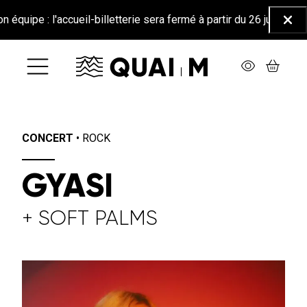
Aller au contenu principal
l'accueil-billetterie sera fermé à partir du 26 juin jusqu'au 25 ao
Ferm
CONCERT
•
ROCK
GYASI
+ SOFT PALMS