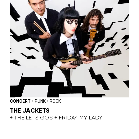
CONCERT
•
PUNK
•
ROCK
THE JACKETS
+ THE LET'S GO'S + FRIDAY MY LADY