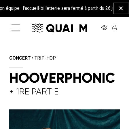
Aller au contenu principal
 l'accueil-billetterie sera fermé à partir du 26 juin jusqu'au 25 a
Ferm
CONCERT
•
TRIP-HOP
HOOVERPHONIC
+ 1RE PARTIE