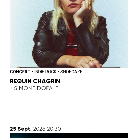
CONCERT
•
INDIE ROCK
•
SHOEGAZE
REQUIN CHAGRIN
+ SIMONE D'OPALE
septembre
25
Sept.
2026
20:30