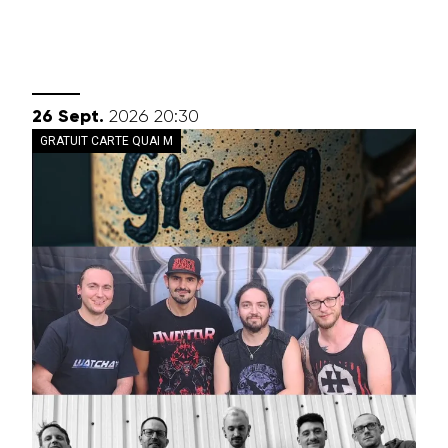
septembre
26
Sept.
2026
20:30
GRATUIT CARTE QUAI M