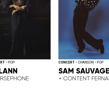
ERT
•
POP
CONCERT
•
CHANSON
•
POP
LANN
SAM SAUVAG
ERSEPHONE
+ CONTENT FERN