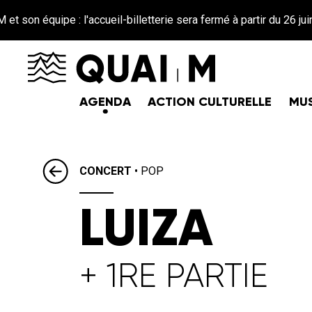
Aller au contenu principal
ipe : l'accueil-billetterie sera fermé à partir du 26 juin jusqu'a
AGENDA
ACTION CULTURELLE
MUS
CONCERT
•
POP
LUIZA
+ 1RE PARTIE