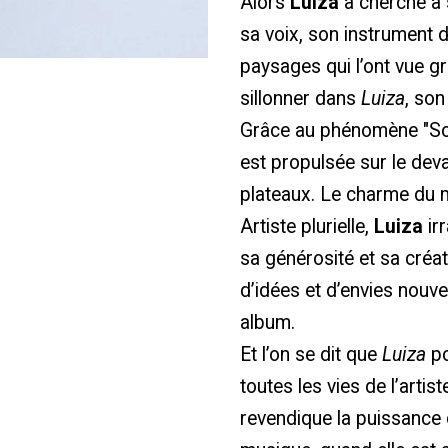
Alors
Luiza
a cherché à 
sa voix, son instrument 
paysages qui l’ont vue gran
sillonner dans
Luiza
, so
Grâce au phénomène "Solei
est propulsée sur le deva
plateaux. Le charme du 
Artiste plurielle,
Luiza
ir
sa générosité et sa créat
d’idées et d’envies nouve
album.
Et l’on se dit que
Luiza
po
toutes les vies de l’artist
revendique la puissance 