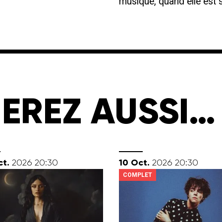
musique, quand elle est s
EREZ AUSSI…
tobre
octobre
ct.
10
Oct.
2026
20:30
2026
20:30
COMPLET