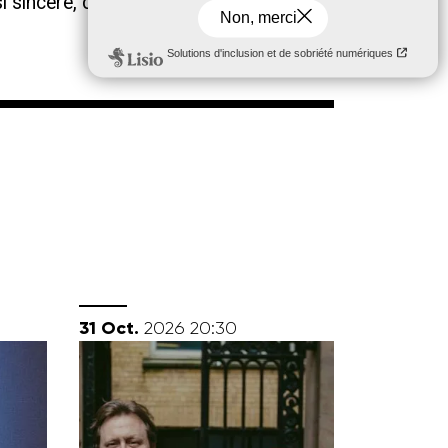
i sincère, comble les coeurs.
octobre
31
Oct.
2026
20:30