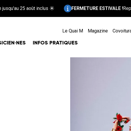
Information :
u 25 août inclus ☀️
FERMETURE ESTIVALE !
Repos bien mé
Le Quai M
Magazine
Covoitur
ICIEN·NES
INFOS PRATIQUES