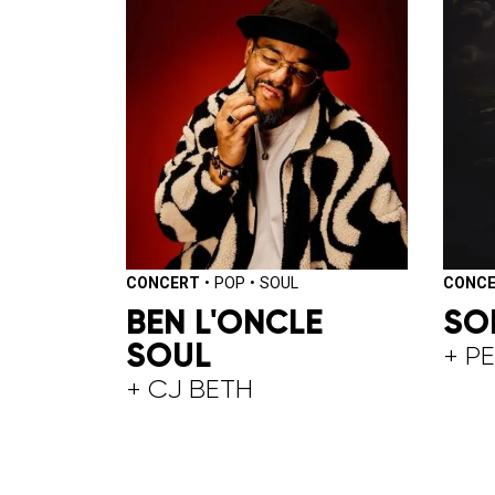
CONCERT
•
POP
•
SOUL
CONC
BEN L'ONCLE
SO
SOUL
+ P
+ CJ BETH