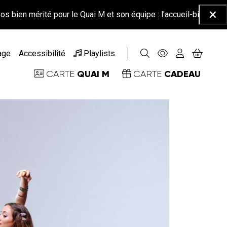
rité pour le Quai M et son équipe : l'accueil-billetterie sera ferm
Ferm
age
Accessibilité
Playlists
QUAI M
CADEAU
CARTE
CARTE