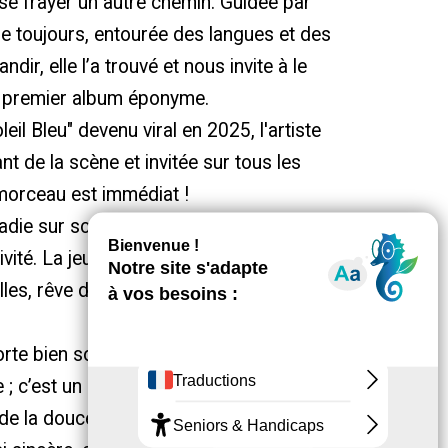
se frayer un autre chemin. Guidée par
de toujours, entourée des langues et des
dir, elle l’a trouvé et nous invite à le
n premier album éponyme.
l Bleu" devenu viral en 2025, l'artiste
nt de la scène et invitée sur tous les
morceau est immédiat !
radie sur scène, grâce à sa spontanéité,
ivité. La jeune artiste qui déborde déjà
lles, rêve de la suite et de son premier
rte bien son nom car il est à l’image de
e ; c’est un disque solaire, qui
de la douceur et rappelle combien la