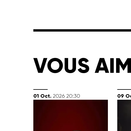
VOUS AIM
octobre
oc
01
Oct.
09
O
2026
20:30