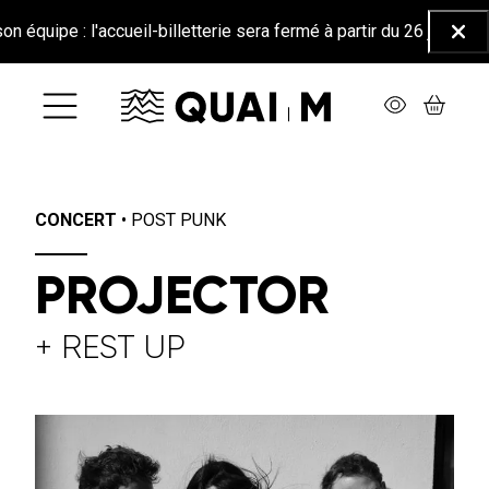
Aller au contenu principal
l'accueil-billetterie sera fermé à partir du 26 juin jusqu'au 25 ao
Ferm
CONCERT
•
POST PUNK
PROJECTOR
+ REST UP