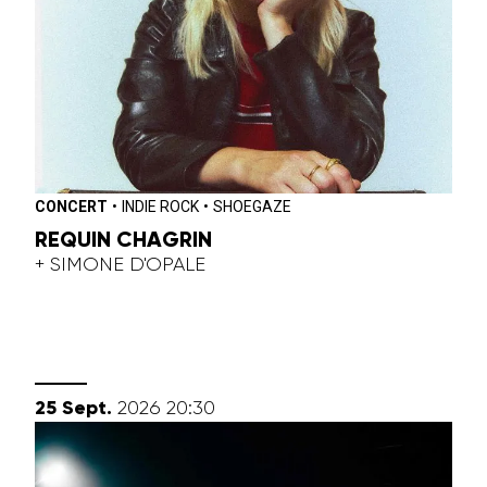
CONCERT
•
INDIE ROCK
•
SHOEGAZE
REQUIN CHAGRIN
+ SIMONE D'OPALE
septembre
25
Sept.
2026
20:30