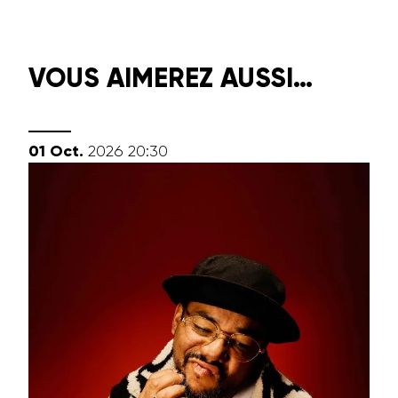
VOUS AIMEREZ AUSSI…
octobre
01
Oct.
2026
20:30