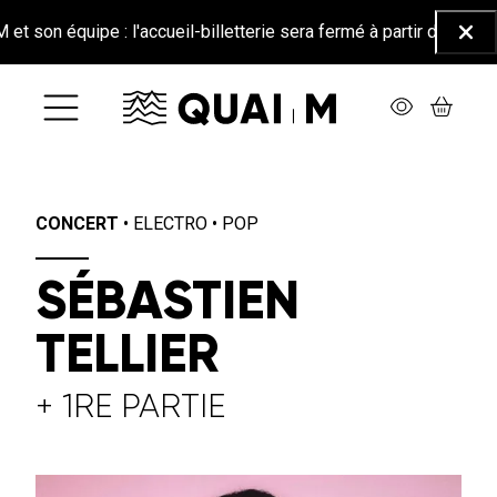
Aller au contenu principal
équipe : l'accueil-billetterie sera fermé à partir du 26 juin jusqu
Ferm
CONCERT
•
ELECTRO
•
POP
SÉBASTIEN
TELLIER
+ 1RE PARTIE