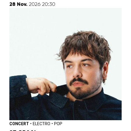
novembre
28
Nov.
2026
20:30
CONCERT
•
ELECTRO
•
POP