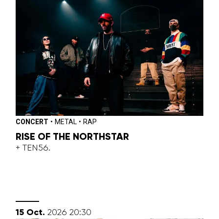
CONCERT
•
METAL
•
RAP
RISE OF THE NORTHSTAR
+ TEN56.
octobre
15
Oct.
2026
20:30