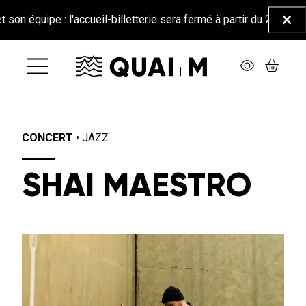
Aller au contenu principal
e : l'accueil-billetterie sera fermé à partir du 26 juin jusqu'au 2
Ferm
CONCERT
•
JAZZ
SHAI MAESTRO