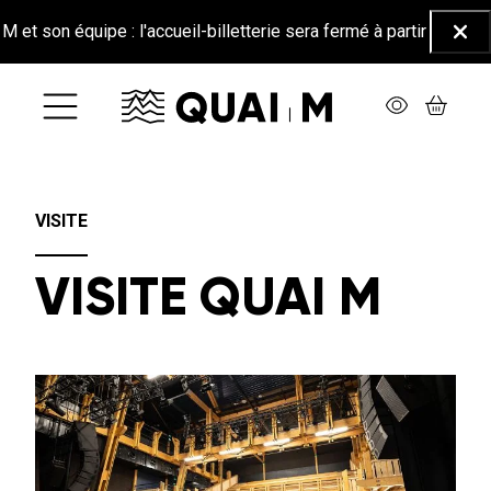
Aller au contenu principal
t son équipe : l'accueil-billetterie sera fermé à partir du 26 juin
Ferm
VISITE
VISITE QUAI M