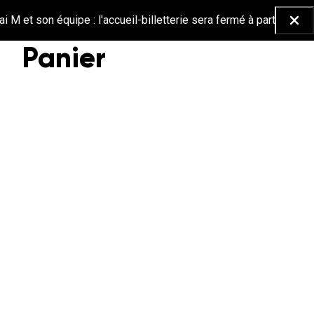
M et son équipe : l'accueil-billetterie sera fermé à partir du 26 
Ferm
Panier