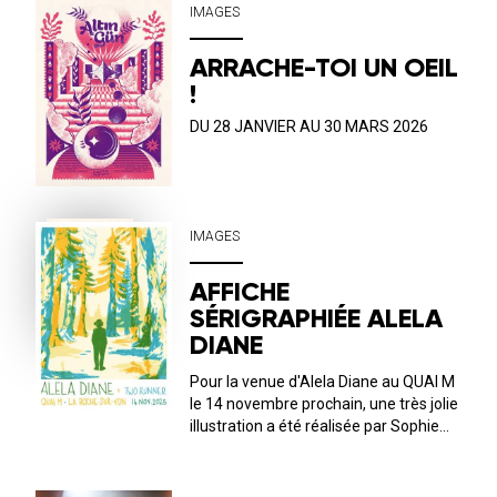
installée en France depuis 2010, elle ne
IMAGES
cesse d’exercer son œil et son a...
ARRACHE-TOI UN OEIL
!
DU 28 JANVIER AU 30 MARS 2026
IMAGES
AFFICHE
SÉRIGRAPHIÉE ALELA
DIANE
Pour la venue d'Alela Diane au QUAI M
le 14 novembre prochain, une très jolie
illustration a été réalisée par Sophie
and the frogs . L’immersion dans
l’univers de l’artiste américaine est
poétique et subtile ! 🍁🍃🌳Les