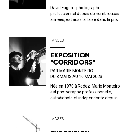
David Fugère, photographe
professionnel depuis de nombreuses
années, est aussi à l’aise dans la prise
de vue dans le milieu du spectacle
vivant que le reportage, le portrait ou
l’architecture. Vous avez d’ailleurs pu
IMAGES
apercevoir son travail titanesque
auto...
EXPOSITION
"CORRIDORS"
PAR MARIE MONTEIRO
DU 3 MARS AU 10 MAI 2023
Née en 1970 à Rodez, Marie Monteiro
est photographe professionnelle,
autodidacte et indépendante depuis
2001. Elle vit à La Rochelle. Entre
autres travaux photographiques,
nocturnes souvent, sur des paysages
IMAGES
urbains ou naturels, elle pratique l'art
du por...