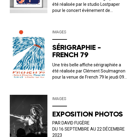
été réalisée par le studio Lostpaper
pour le concert évènement de
NickWaterhouse le samedi 11
novembre au QUAI M ! La composition
de l’image nous plonge totalement
IMAGES
dans les années 50/60 américaines.
Format 50*70 c...
SÉRIGRAPHIE -
FRENCH 79
Une très belle affiche sérigraphiée a
été réalisée par Clément Soulmagnon
pour la venue de French 79 le jeudi 09
novembre au QUAI M ! Le visuel fait
écho au lien étroit qu’entretient Simon
Henner aka French 79 avec la mer, les
IMAGES
éléments, la voile. fo...
EXPOSITION PHOTOS
PAR DAVID FUGÈRE
DU 16 SEPTEMBRE AU 22 DÉCEMBRE
2023