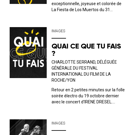
exceptionnelle, joyeuse et colorée de
La Fiesta de Los Muertos du 31
octobre ! Avec Dona Mezkal, Los
Mariachis de Barcelona et French
Tourist !
IMAGES
QUAI CE QUE TU FAIS
?
CHARLOTTE SERRAND, DÉLÉGUÉE
GÉNÉRALE DU FESTIVAL
INTERNATIONAL DU FILM DE LA
ROCHE/YON
Retour en 2 petites minutes sur la folle
soirée électro du 19 octobre dernier
avec le concert d'IRENE DRESEL.
Valentin est allé interroger Charlotte
Serrand, déléguée générale du Festival
International du Film de La Roche-sur-
IMAGES
Yon qui nous présente le conc...