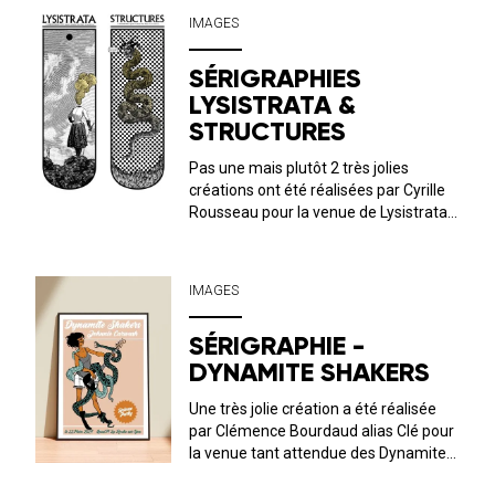
réunies ! Une véritable épopée
IMAGES
musicale tout en images !Bonne visite
dans l...
SÉRIGRAPHIES
LYSISTRATA &
STRUCTURES
Pas une mais plutôt 2 très jolies
créations ont été réalisées par Cyrille
Rousseau pour la venue de Lysistrata +
Chester Remington (19 avril) et
Structures + Palehound (20 avril) au
QUAI M ! Les affiches sérigraphiées
IMAGES
seront en vente à l’accueil, ...
SÉRIGRAPHIE -
DYNAMITE SHAKERS
Une très jolie création a été réalisée
par Clémence Bourdaud alias Clé pour
la venue tant attendue des Dynamite
Shakers le vendredi 22 mars au QUAI