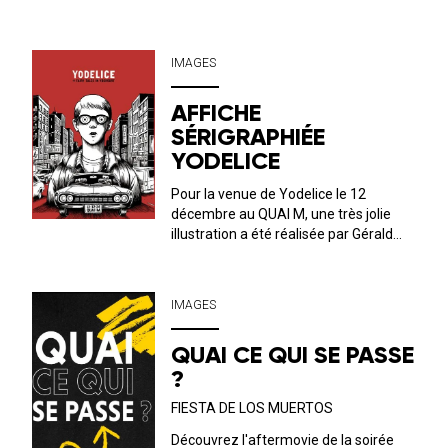
travail met en lumière une passion
pour la musique mais évoque aussi
ces amitiés façonnées dans les salles
IMAGES
de concert et les festivals. Il capture
l’én...
AFFICHE
SÉRIGRAPHIÉE
YODELICE
Pour la venue de Yodelice le 12
décembre au QUAI M, une très jolie
illustration a été réalisée par Gérald
Fleury (à qui l’on doit des fameuses
illustrations lors de l’existence du
Fuzz’Yon). L’immersion dans l’univers
IMAGES
des comics américains est totale
!&nb...
QUAI CE QUI SE PASSE
?
FIESTA DE LOS MUERTOS
Découvrez l'aftermovie de la soirée