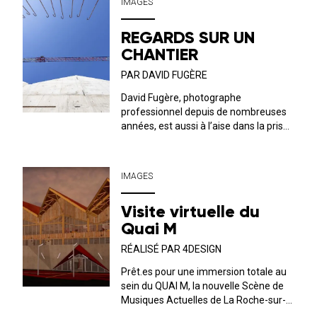
IMAGES
des élu.e.s de l’agglomération qui ont
souten...
REGARDS SUR UN
CHANTIER
PAR DAVID FUGÈRE
David Fugère, photographe
professionnel depuis de nombreuses
années, est aussi à l’aise dans la prise
de vue dans le milieu du spectacle
vivant que le reportage, le portrait ou
l’architecture. Vous l’avez d’ailleurs
IMAGES
sans doute aperçu lors de concerts au
F...
Visite virtuelle du
Quai M
RÉALISÉ PAR 4DESIGN
Prêt.es pour une immersion totale au
sein du QUAI M, la nouvelle Scène de
Musiques Actuelles de La Roche-sur-
Yon, Ville & Agglomération ? Laissez-