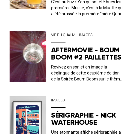
C'est au Fuzz'Yon qu'ont été bues les
premières Musse, c'est à la Muette qu'
a été brassée la première "bière Quai
M". On espère qu'elle vous plaira
autant qu'à nous !🍻
VIE DU QUAI M
•
IMAGES
AFTERMOVIE - BOUM
BOOM #2 PAILLETTES
Revivez en son et en image la
déglingue de cette deuxième édition
de la Soirée Boum Boom sur le thème
des Paillettes !
IMAGES
SÉRIGRAPHIE - NICK
WATERHOUSE
Une étonnante affiche sérigraphiée a