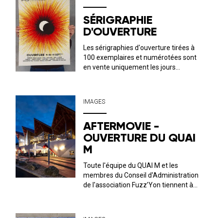
SÉRIGRAPHIE
D'OUVERTURE
Les sérigraphies d'ouverture tirées à
100 exemplaires et numérotées sont
en vente uniquement les jours
d’ouverture de la billetterie du
mercredi au vendredi de 16 h à 18 h.
Elles sont au prix de 15 €. Création :
IMAGES
Vincent Menu
AFTERMOVIE -
OUVERTURE DU QUAI
M
Toute l'équipe du QUAI M et les
membres du Conseil d'Administration
de l'association Fuzz’Yon tiennent à
remercier : * LucBouard Président de
La Roche-sur-Yon, Ville &
Agglomération ainsi que l’ensemble