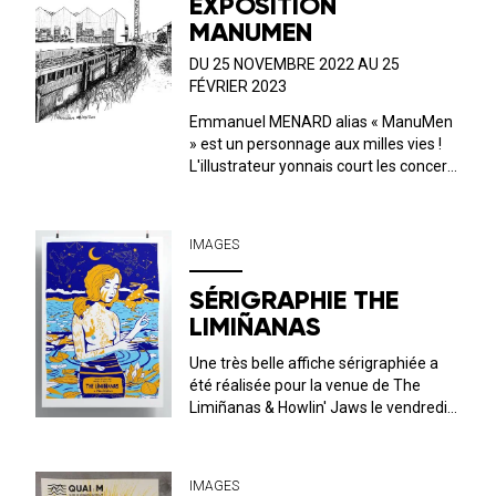
EXPOSITION
MANUMEN
DU 25 NOVEMBRE 2022 AU 25
FÉVRIER 2023
Emmanuel MENARD alias « ManuMen
» est un personnage aux milles vies !
L'illustrateur yonnais court les concerts
et autres évènements culturels,
histoire de capter l'essence même du
spectacle vivant et des arts en général.
IMAGES
Cette fois-ci, il a jeté son dévo...
SÉRIGRAPHIE THE
LIMIÑANAS
Une très belle affiche sérigraphiée a
été réalisée pour la venue de The
Limiñanas & Howlin' Jaws le vendredi
28 octobre au QUAI M ! Création: Julien
Grelet. format 50*70 cm 3 couleurs
édition limitée à 50 exemplaires 20 €
IMAGES
Les sérigrap...