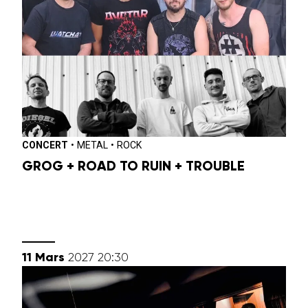
CONCERT
•
METAL
•
ROCK
GROG + ROAD TO RUIN + TROUBLE
mars
11
Mars
2027
20:30