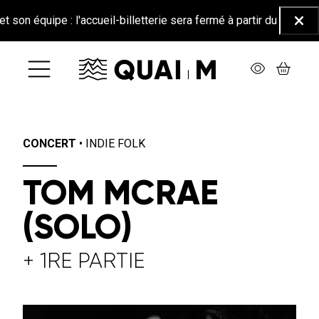
Aller au contenu principal
ipe : l'accueil-billetterie sera fermé à partir du 26 juin jusqu'au
Ferm
CONCERT
•
INDIE FOLK
TOM MCRAE
(SOLO)
+ 1RE PARTIE