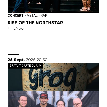
CONCERT
•
METAL
•
RAP
RISE OF THE NORTHSTAR
+ TEN56.
septembre
26
Sept.
2026
20:30
GRATUIT CARTE QUAI M