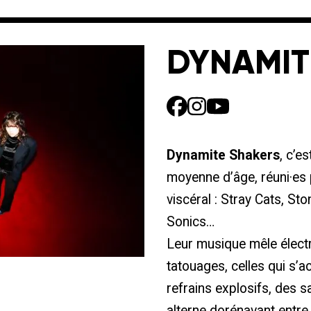
DYNAMIT
Dynamite Shakers
, c’e
moyenne d’âge, réuni·es
viscéral : Stray Cats, S
Sonics…
Leur musique mêle électr
tatouages, celles qui s’
refrains explosifs, des sa
alterne dorénavant entre 