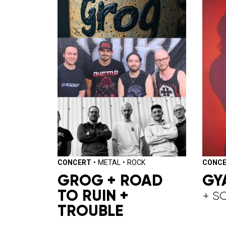
CONCERT
•
METAL
•
ROCK
CONC
GROG + ROAD
GY
TO RUIN +
+ S
TROUBLE