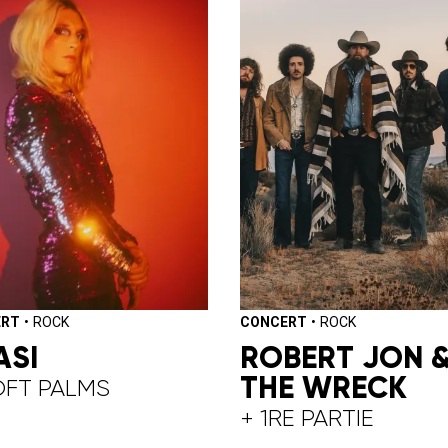
ERT
•
ROCK
CONCERT
•
ROCK
ASI
ROBERT JON 
THE WRECK
OFT PALMS
+ 1RE PARTIE