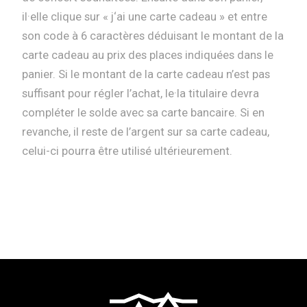
il·elle clique sur « j‘ai une carte cadeau » et entre
son code à 6 caractères déduisant le montant de la
carte cadeau au prix des places indiquées dans le
panier. Si le montant de la carte cadeau n’est pas
suffisant pour régler l’achat, le·la titulaire devra
compléter le solde avec sa carte bancaire. Si en
revanche, il reste de l’argent sur sa carte cadeau,
celui-ci pourra être utilisé ultérieurement.