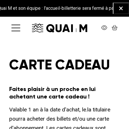
Aller au contenu principal
 M et son équipe : l'accueil-billetterie sera fermé à partir du 26 
Ferm
CARTE CADEAU
Faites plaisir à un proche en lui
achetant une carte cadeau !
Valable 1 an à la date d'achat, le.la titulaire
pourra acheter des billets et/ou une carte
d'abonnement. Les cartes cadeaux sont