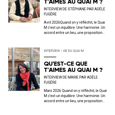
T'AIMES AU QUAI M ?
INTERVIEW DE STÉPHANE PAR ADÈLE
FUGÈRE
Avril 2026Quand on y réfléchit, le Quai
M c’est un équilibre. Une harmonie. Un
accord entre un lieu, une proposition
musicale, culturelle et un public. C’est
ce dernier que nous avons décidé, ici,
de mettre en avant. Tous les mois, on
INTERVIEW
•
VIE DU QUAI M
discute avec l’un ou...
QU'EST-CE QUE
T'AIMES AU QUAI M ?
INTERVIEW DE MARIE PAR ADÈLE
FUGÈRE
Mars 2026 Quand on y réfléchit, le Quai
M c’est un équilibre. Une harmonie. Un
accord entre un lieu, une proposition
musicale, culturelle et un public. C’est
ce dernier que nous avons décidé, ici,