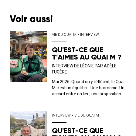
Voir aussi
VIE DU QUAI M
•
INTERVIEW
QU'EST-CE QUE
T'AIMES AU QUAI M ?
INTERVIEW DE LÉONIE PAR ADÈLE
FUGÈRE
Mai 2026. Quand on y réfléchit, le Quai
M c’est un équilibre. Une harmonie. Un
accord entre un lieu, une proposition
musicale, culturelle et un public. C’est
ce dernier que nous avons décidé, ici,
de mettre en avant. Tous les mois, on
INTERVIEW
•
VIE DU QUAI M
discute avec l’...
QU'EST-CE QUE