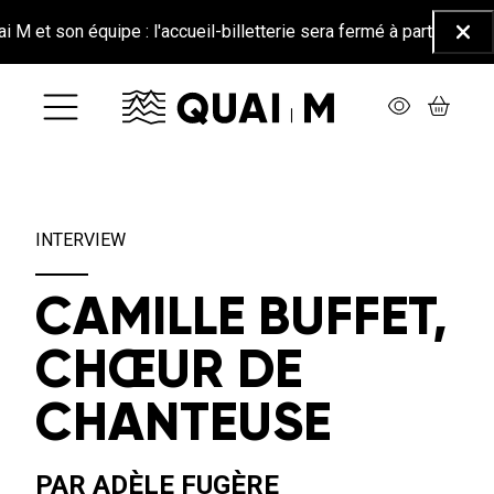
Aller au contenu principal
n équipe : l'accueil-billetterie sera fermé à partir du 26 juin ju
Ferm
INTERVIEW
CAMILLE BUFFET,
CHŒUR DE
CHANTEUSE
PAR ADÈLE FUGÈRE