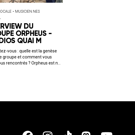
LOCALE
•
MUSICIEN.NES
ERVIEW DU
UPE ORPHEUS -
DIOS QUAI M
ez-vous : quelle est la genèse
re groupe et comment vous
us rencontrés ? Orpheus est né
 de la rencontre de deux
stes et d'un batteur. On est avant
 groupe de potes qui partagent
 passion pour l...