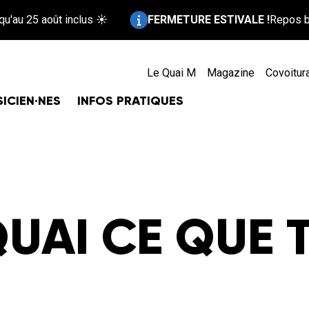
Information :
u 25 août inclus ☀️
FERMETURE ESTIVALE !
Repos bien mé
Le Quai M
Magazine
Covoitur
ICIEN·NES
INFOS PRATIQUES
QUAI CE QUE 