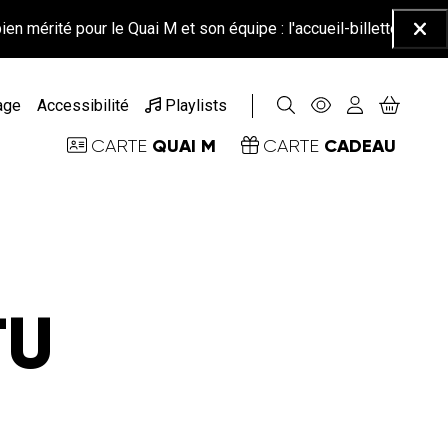
rité pour le Quai M et son équipe : l'accueil-billetterie sera ferm
Ferm
age
Accessibilité
Playlists
QUAI M
CADEAU
CARTE
CARTE
TU