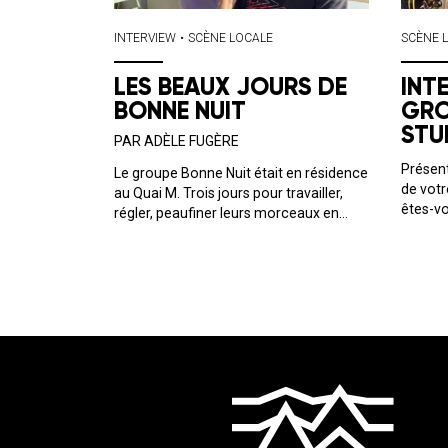
INTERVIEW
•
SCÈNE LOCALE
SCÈNE 
LES BEAUX JOURS DE
INT
BONNE NUIT
GRO
STU
PAR ADÈLE FUGÈRE
Présent
Le groupe Bonne Nuit était en résidence
de vot
au Quai M. Trois jours pour travailler,
êtes-vo
régler, peaufiner leurs morceaux en
en 2018
prévision de plusieurs dates de
guitari
concerts dont le Mama Festival et La
tout un
Maroquinerie à Paris, respectivement le
la même
16 octobre 2025 et 19 mars 202...