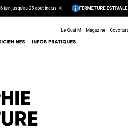
Information :
squ'au 25 août inclus ☀️
FERMETURE ESTIVALE !
Repos bi
Le Quai M
Magazine
Covoitur
ICIEN·NES
INFOS PRATIQUES
HIE
TURE