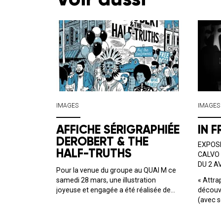
IMAGES
IMAGES
AFFICHE SÉRIGRAPHIÉE
IN 
DEROBERT & THE
EXPOSI
HALF-TRUTHS
CALVO
DU 2 A
Pour la venue du groupe au QUAI M ce
samedi 28 mars, une illustration
« Attra
joyeuse et engagée a été réalisée de
découve
mains de maître par Gérald Fleury !
(avec s
L’immersion dans l’univers du combo
spécia
américain est totale : la promesse d’une
Sarago