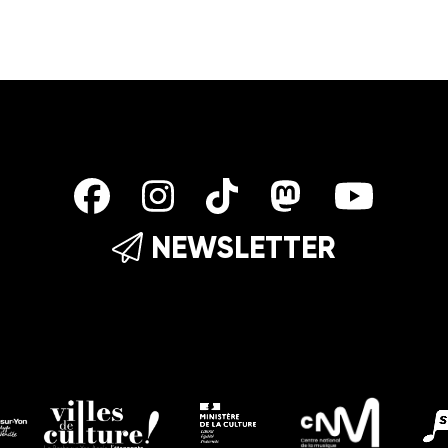
ée en France depuis 2010, elle ne
’exercer son œil et son a...
NEWSLETTER