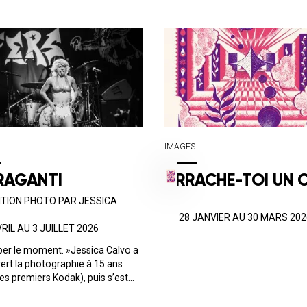
IMAGES
FRAGANTI
ARRACHE-TOI UN O
!
TION PHOTO PAR JESSICA
DU 28 JANVIER AU 30 MARS 202
VRIL AU 3 JUILLET 2026
per le moment. »Jessica Calvo a
rt la photographie à 15 ans
es premiers Kodak), puis s’est
lisée à l'Académie Spectrum de
sse. Photographe espagnole