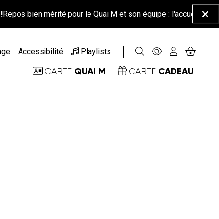
en mérité pour le Quai M et son équipe : l'accueil-billetterie sera
Ferm
age
Accessibilité
Playlists
QUAI M
CADEAU
CARTE
CARTE