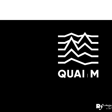
folle soirée soul&nb...
install
cesse d