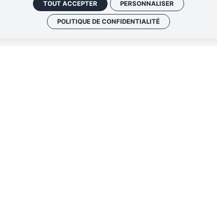
TOUT ACCEPTER
PERSONNALISER
POLITIQUE DE CONFIDENTIALITÉ
t un rider ? Comment fait-on pour jouer sur
nnes derrière leur bureau ?
s musiques actuelles n’aura plus aucun secret pour
ptées à chaque type de public, gratuites et sur
laires, contacter Joséphine ici :