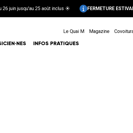
Information :
n jusqu'au 25 août inclus ☀️
FERMETURE ESTIVALE !
Rep
Le Quai M
Magazine
Covoitur
ICIEN·NES
INFOS PRATIQUES