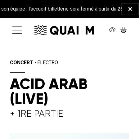
Aller au contenu principal
 : l'accueil-billetterie sera fermé à partir du 26 juin jusqu'au 25
Ferm
CONCERT
•
ELECTRO
ACID ARAB
(LIVE)
+ 1RE PARTIE