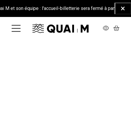
Aller au contenu principal
et son équipe : l'accueil-billetterie sera fermé à partir du 26 jui
Ferm