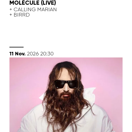
MOLÉCULE (LIVE)
+ CALLING MARIAN
+ BIRRD
novembre
11
Nov.
2026
20:30