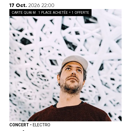
octobre
17
Oct.
2026
22:00
CARTE QUAI M : 1 PLACE ACHETÉE = 1 OFFERTE
CONCERT
•
ELECTRO