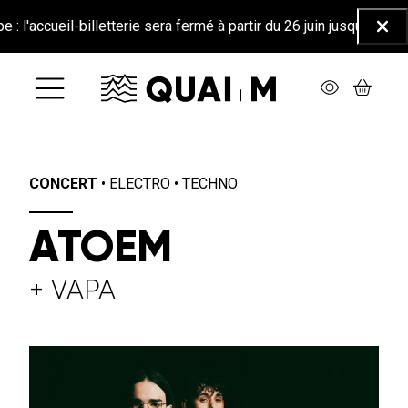
Aller au contenu principal
il-billetterie sera fermé à partir du 26 juin jusqu'au 25 août incl
Ferm
CONCERT
•
ELECTRO
•
TECHNO
ATOEM
+ VAPA