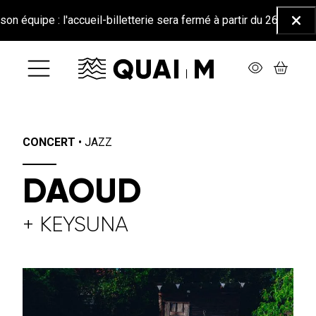
Aller au contenu principal
: l'accueil-billetterie sera fermé à partir du 26 juin jusqu'au 25 
Ferm
CONCERT
•
JAZZ
DAOUD
+ KEYSUNA