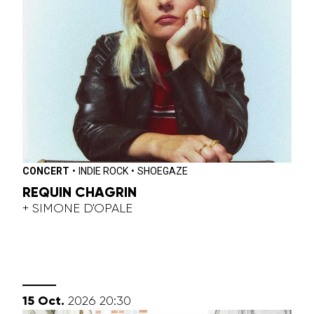
CONCERT
•
INDIE ROCK
•
SHOEGAZE
REQUIN CHAGRIN
+ SIMONE D'OPALE
octobre
15
Oct.
2026
20:30