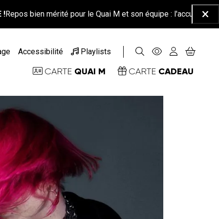
 mérité pour le Quai M et son équipe : l'accueil-billetterie sera f
Ferm
age
Accessibilité
Playlists
QUAI M
CADEAU
CARTE
CARTE