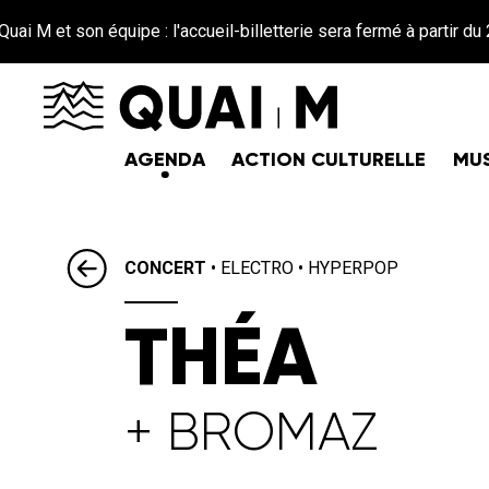
Aller au contenu principal
équipe : l'accueil-billetterie sera fermé à partir du 26 juin jusqu
AGENDA
ACTION CULTURELLE
MUS
CONCERT
•
ELECTRO
•
HYPERPOP
THÉA
+ BROMAZ