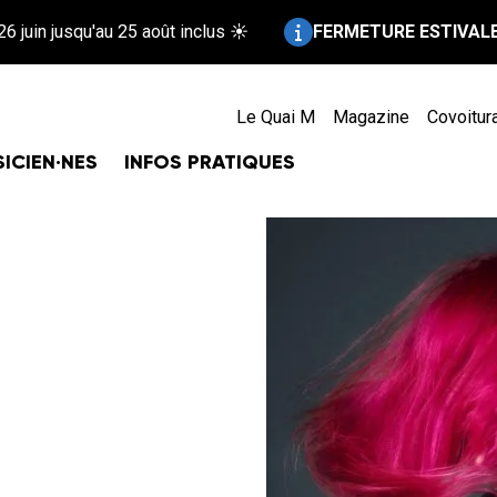
Information :
'au 25 août inclus ☀️
FERMETURE ESTIVALE !
Repos bien
Le Quai M
Magazine
Covoitur
ICIEN·NES
INFOS PRATIQUES