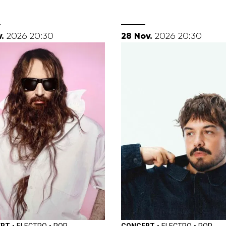
vembre
novembre
.
28
Nov.
2026
20:30
2026
20:30
ERT
•
ELECTRO
•
POP
CONCERT
•
ELECTRO
•
POP