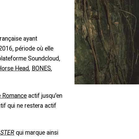
rançaise ayant
016, période où elle
 plateforme Soundcloud,
Horse Head
,
BONES
,
le Romance
actif jusqu'en
ctif qui ne restera actif
ASTER
qui marque ainsi