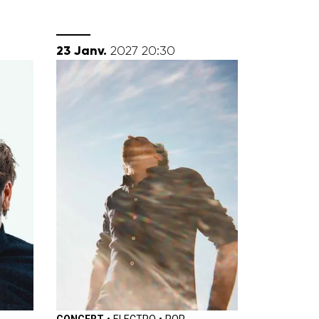
janvier
23
Janv.
2027
20:30
CONCERT
•
ELECTRO
•
POP