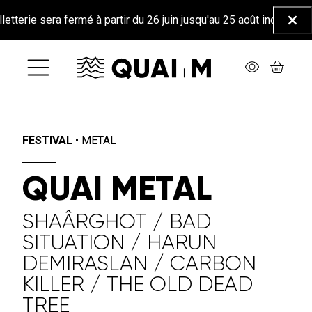
Aller au contenu principal
Informatio
ermé à partir du 26 juin jusqu'au 25 août inclus ☀️
FERME
Ferm
FESTIVAL
•
METAL
QUAI METAL
SHAÂRGHOT / BAD
SITUATION / HARUN
DEMIRASLAN / CARBON
KILLER / THE OLD DEAD
TREE