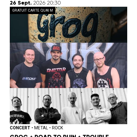
septembre
26
Sept.
2026
20:30
GRATUIT CARTE QUAI M
CONCERT
•
METAL
•
ROCK
GROG + ROAD TO RUIN + TROUBLE