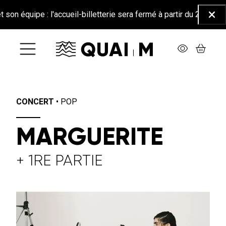
Aller au contenu principal
ipe : l'accueil-billetterie sera fermé à partir du 26 juin jusqu'au
Ferm
CONCERT
•
POP
MARGUERITE
+ 1RE PARTIE