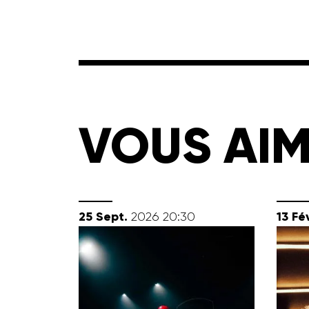
VOUS AIM
septembre
fév
25
Sept.
13
Fév
2026
20:30