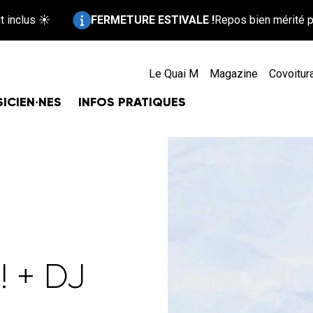
Information :
FERMETURE ESTIVALE !
Repos bien mérité pour le Quai M 
Le Quai M
Magazine
Covoitur
ICIEN·NES
INFOS PRATIQUES
C
 + DJ