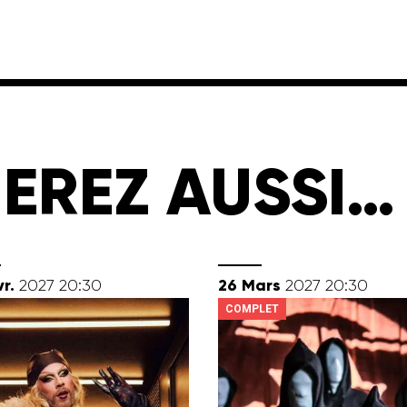
EREZ AUSSI…
rier
mars
r.
26
Mars
2027
20:30
2027
20:30
COMPLET