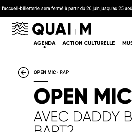
Aller au contenu principal
letterie sera fermé à partir du 26 juin jusqu'au 25 août inclus ☀️
AGENDA
ACTION CULTURELLE
MUS
OPEN MIC
•
RAP
OPEN MI
AVEC DADDY B!
BAPT2