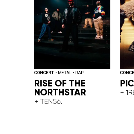
CONCERT
•
METAL
•
RAP
CONC
RISE OF THE
PI
NORTHSTAR
+ 1R
+ TEN56.