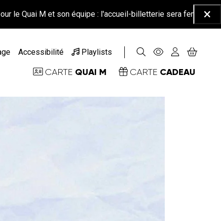
et son équipe : l'accueil-billetterie sera fermé à partir du 26 jui
Ferm
age
Accessibilité
Playlists
QUAI M
CADEAU
CARTE
CARTE