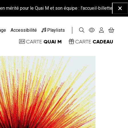
 le Quai M et son équipe : l'accueil-billetterie sera fermé à part
Ferm
age
Accessibilité
Playlists
QUAI M
CADEAU
CARTE
CARTE