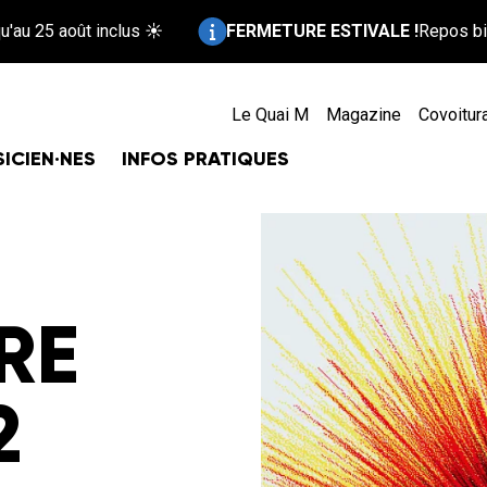
Information :
 inclus ☀️
FERMETURE ESTIVALE !
Repos bien mérité pour
Le Quai M
Magazine
Covoitur
ICIEN·NES
INFOS PRATIQUES
RE
2