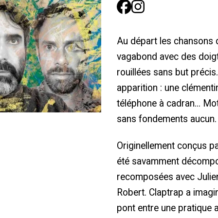
Au départ les chansons
vagabond avec des doigt
rouillées sans but préci
apparition : une clément
téléphone à cadran... 
sans fondements aucun.
Originellement conçus p
été savamment décompos
recomposées avec Julien
Robert. Claptrap a imagi
pont entre une pratique a