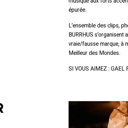
musique aux forts accent
épurée.
L’ensemble des clips, ph
BURRHUS s’organisent au
vraie/fausse marque, à 
Meilleur des Mondes.
SI VOUS AIMEZ : GAEL
R