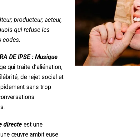
teur, producteur, acteur,
uois qui refuse les
s codes.
RA DE IPSE :
Musique
 qui traite d’aliénation,
lébrité, de rejet social et
rapidement sans trop
 conversations
s.
 directe
est une
e, une œuvre ambitieuse