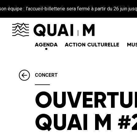
Aller au contenu principal
accueil-billetterie sera fermé à partir du 26 juin jusqu'au 25 août
AGENDA
ACTION CULTURELLE
MUS
CONCERT
OUVERTU
QUAI M #