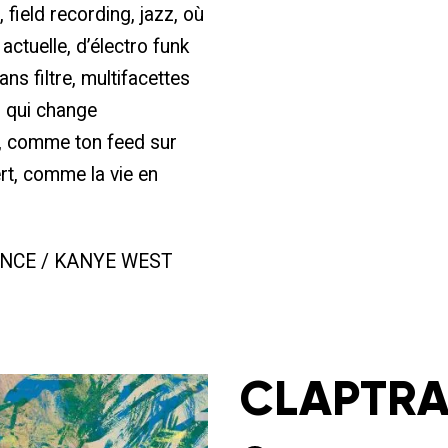
field recording, jazz, où
ctuelle, d’électro funk
ns filtre, multifacettes
p qui change
r, comme ton feed sur
t, comme la vie en
NCE / KANYE WEST
CLAPTR