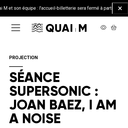
Aller au contenu principal
t son équipe : l'accueil-billetterie sera fermé à partir du 26 jui
Ferm
PROJECTION
SÉANCE
SUPERSONIC :
JOAN BAEZ, I AM
A NOISE