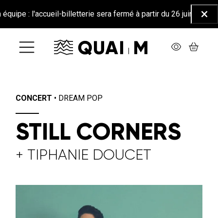
Aller au contenu principal
accueil-billetterie sera fermé à partir du 26 juin jusqu'au 25 août
Ferm
CONCERT
•
DREAM POP
STILL CORNERS
+ TIPHANIE DOUCET