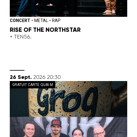
CONCERT
•
METAL
•
RAP
RISE OF THE NORTHSTAR
+ TEN56.
septembre
26
Sept.
2026
20:30
GRATUIT CARTE QUAI M