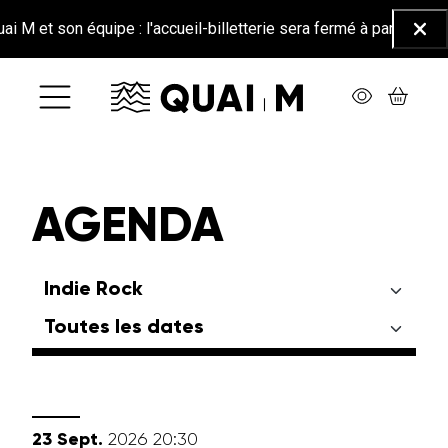
Aller au contenu principal
 et son équipe : l'accueil-billetterie sera fermé à partir du 26 ju
Ferm
AGENDA
septembre
23
Sept.
2026
20:30