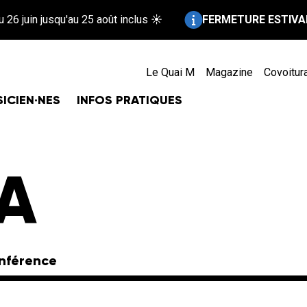
Information :
 juin jusqu'au 25 août inclus ☀️
FERMETURE ESTIVALE !
Le Quai M
Magazine
Covoitur
ICIEN·NES
INFOS PRATIQUES
A
nférence