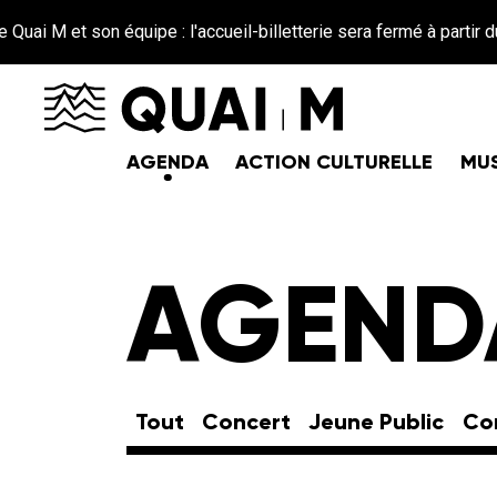
Aller au contenu principal
i M et son équipe : l'accueil-billetterie sera fermé à partir du 26
AGENDA
ACTION CULTURELLE
MUS
AGEND
Tout
Concert
Jeune Public
Co