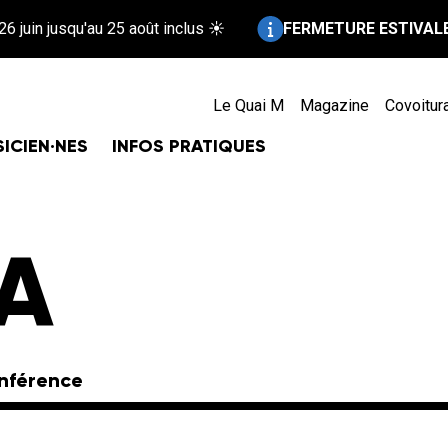
Information :
uin jusqu'au 25 août inclus ☀️
FERMETURE ESTIVALE !
Re
Le Quai M
Magazine
Covoitur
ICIEN·NES
INFOS PRATIQUES
A
nférence