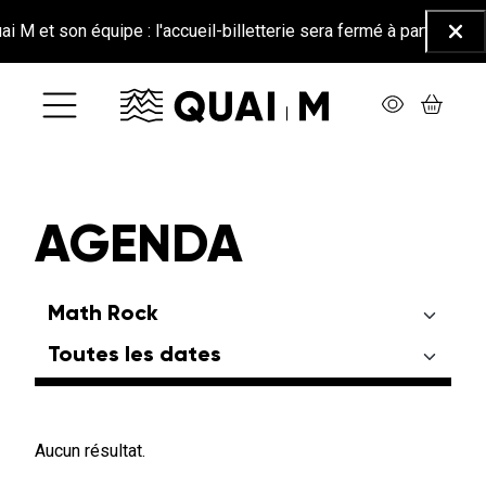
Aller au contenu principal
 et son équipe : l'accueil-billetterie sera fermé à partir du 26 ju
Ferm
AGENDA
Aucun résultat.