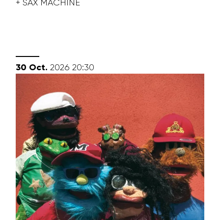
+ SAX MACHINE
octobre
30
Oct.
2026
20:30