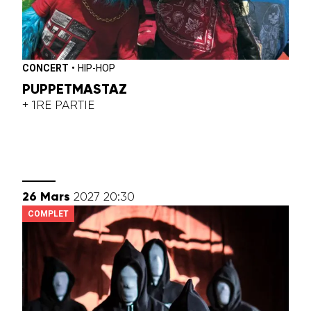
CONCERT
•
HIP-HOP
PUPPETMASTAZ
+ 1RE PARTIE
mars
26
Mars
2027
20:30
COMPLET