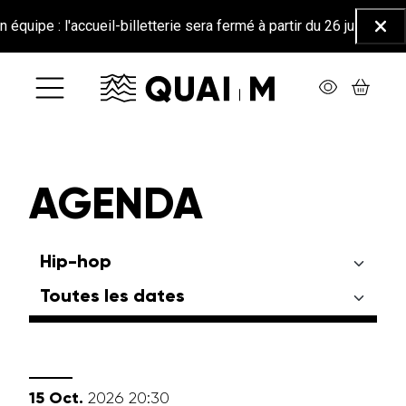
Aller au contenu principal
e : l'accueil-billetterie sera fermé à partir du 26 juin jusqu'au 2
Ferm
AGENDA
octobre
15
Oct.
2026
20:30