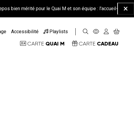
mérité pour le Quai M et son équipe : l'accueil-billetterie sera f
Ferm
age
Accessibilité
Playlists
QUAI M
CADEAU
CARTE
CARTE