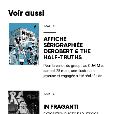
Voir aussi
IMAGES
AFFICHE
SÉRIGRAPHIÉE
DEROBERT & THE
HALF-TRUTHS
Pour la venue du groupe au QUAI M ce
samedi 28 mars, une illustration
joyeuse et engagée a été réalisée de
mains de maître par Gérald Fleury !
L’immersion dans l’univers du combo
américain est totale : la promesse
IMAGES
d’une folle soirée soul&nb...
IN FRAGANTI