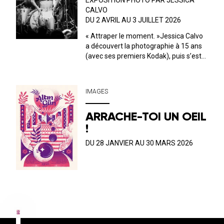
EXPOSITION PHOTO PAR JESSICA
CALVO
DU 2 AVRIL AU 3 JUILLET 2026
« Attraper le moment. »Jessica Calvo
a découvert la photographie à 15 ans
(avec ses premiers Kodak), puis s’est
spécialisée à l'Académie Spectrum de
Saragosse. Photographe espagnole
installée en France depuis 2010, elle ne
IMAGES
cesse d’exercer son œil et son a...
ARRACHE-TOI UN OEIL
!
DU 28 JANVIER AU 30 MARS 2026