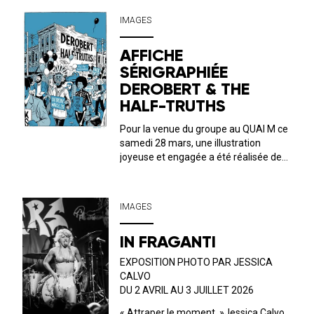
IMAGES
AFFICHE
SÉRIGRAPHIÉE
DEROBERT & THE
HALF-TRUTHS
Pour la venue du groupe au QUAI M ce
samedi 28 mars, une illustration
joyeuse et engagée a été réalisée de
mains de maître par Gérald Fleury !
L’immersion dans l’univers du combo
américain est totale : la promesse
IMAGES
d’une folle soirée soul&nb...
IN FRAGANTI
EXPOSITION PHOTO PAR JESSICA
CALVO
DU 2 AVRIL AU 3 JUILLET 2026
« Attraper le moment. »Jessica Calvo