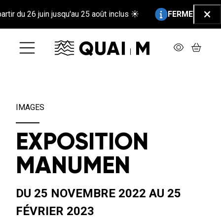
Aller au contenu principal
Information :
 du 26 juin jusqu'au 25 août inclus ☀️
FERMETURE ESTIVA
Ferm
IMAGES
EXPOSITION
MANUMEN
DU 25 NOVEMBRE 2022 AU 25
FÉVRIER 2023