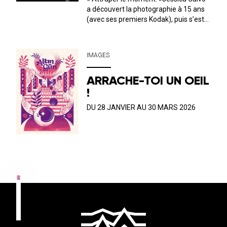
a découvert la photographie à 15 ans
(avec ses premiers Kodak), puis s’est
spécialisée à l'Académie Spectrum de
Saragosse. Photographe espagnole
installée en France depuis 2010, elle ne
IMAGES
cesse d’exercer son œil et son a...
ARRACHE-TOI UN OEIL
!
DU 28 JANVIER AU 30 MARS 2026