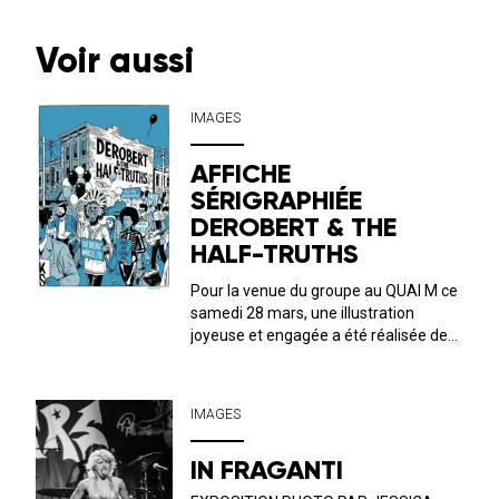
Voir aussi
IMAGES
AFFICHE
SÉRIGRAPHIÉE
DEROBERT & THE
HALF-TRUTHS
Pour la venue du groupe au QUAI M ce
samedi 28 mars, une illustration
joyeuse et engagée a été réalisée de
mains de maître par Gérald Fleury !
L’immersion dans l’univers du combo
américain est totale : la promesse
IMAGES
d’une folle soirée soul&nb...
IN FRAGANTI