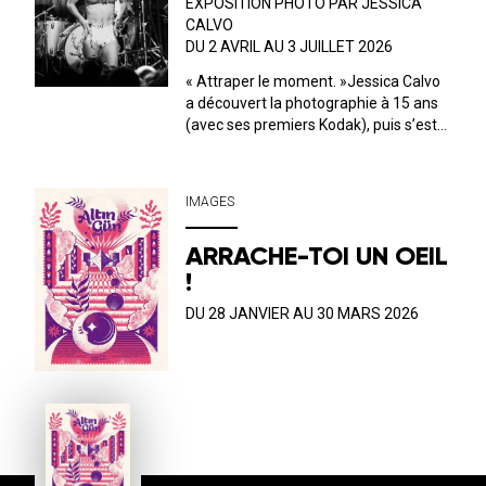
EXPOSITION PHOTO PAR JESSICA
CALVO
DU 2 AVRIL AU 3 JUILLET 2026
« Attraper le moment. »Jessica Calvo
a découvert la photographie à 15 ans
(avec ses premiers Kodak), puis s’est
spécialisée à l'Académie Spectrum de
Saragosse. Photographe espagnole
installée en France depuis 2010, elle ne
IMAGES
cesse d’exercer son œil et son a...
ARRACHE-TOI UN OEIL
!
DU 28 JANVIER AU 30 MARS 2026