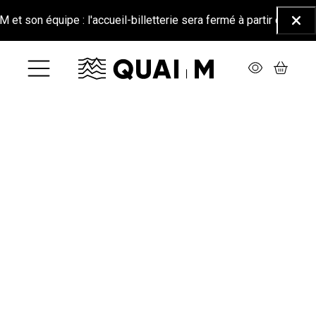
Aller au contenu principal
son équipe : l'accueil-billetterie sera fermé à partir du 26 juin 
Ferm