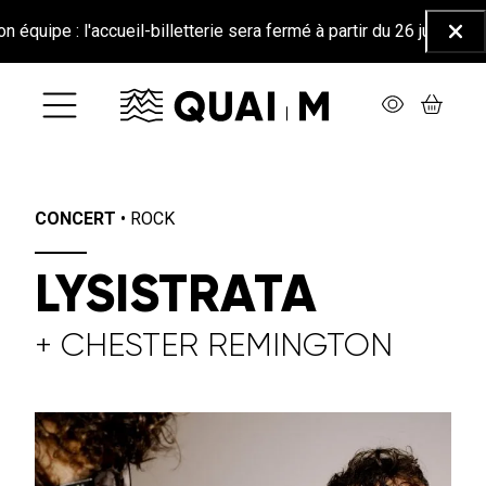
Aller au contenu principal
l'accueil-billetterie sera fermé à partir du 26 juin jusqu'au 25 a
Ferm
CONCERT
•
ROCK
LYSISTRATA
+ CHESTER REMINGTON