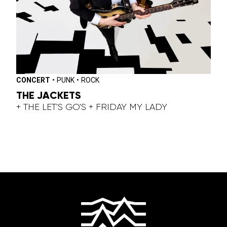
CONCERT
•
PUNK
•
ROCK
THE JACKETS
+ THE LET'S GO'S + FRIDAY MY LADY