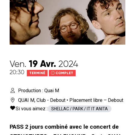
Ven.
19
Avr.
2024
20:30
TERMINÉ
COMPLET
Production : Quai M
QUAI M
,
Club - Debout
• Placement libre – Debout
Si vous aimez :
SHELLAC / PARK / IT IT ANITA
PASS 2 jours combiné avec le concert de