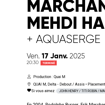
MARCHAN
MEHDI H
+ AQUASERGE
17
Janv.
Ven.
2025
20:30
TERMINÉ
Production : Quai M
QUAI M
,
Delta - Debout / Assis
• Placement
Si vous aimez :
JOHN HENRY / TITI ROBIN / 
En 2004, Rodolphe Burger, Erik March