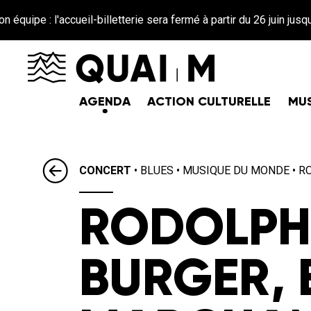
Aller au contenu principal
ccueil-billetterie sera fermé à partir du 26 juin jusqu'au 25 août
AGENDA
ACTION CULTURELLE
MUS
CONCERT
•
BLUES
•
MUSIQUE DU MONDE
•
R
RODOLPH
BURGER, 