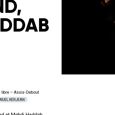
D,
ADDAB
 libre – Assis-Debout
MANUEL KERJEAN
and et Mehdi Haddab