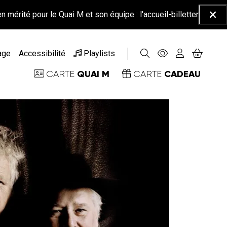
 le Quai M et son équipe : l'accueil-billetterie sera fermé à parti
Ferm
age
Accessibilité
Playlists
QUAI M
CADEAU
CARTE
CARTE