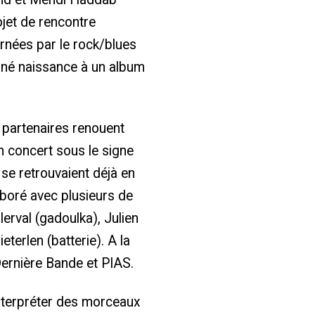
ojet de rencontre
arnées par le rock/blues
onné naissance à un album
s partenaires renouent
un concert sous le signe
s se retrouvaient déjà en
laboré avec plusieurs de
erval (gadoulka), Julien
terlen (batterie). A la
 Dernière Bande et PIAS.
’interpréter des morceaux