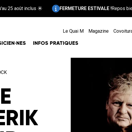
Information :
 inclus ☀️
FERMETURE ESTIVALE !
Repos bien mérité pour
Le Quai M
Magazine
Covoitur
ICIEN·NES
INFOS PRATIQUES
OCK
E
ERIK