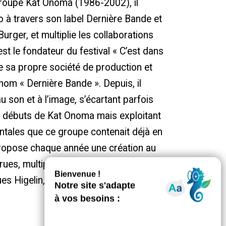
groupe Kat Onoma (1986-2002), il
o à travers son label Dernière Bande et
rger, et multiplie les collaborations
 est le fondateur du festival « C’est dans
rée sa propre société de production et
 nom « Dernière Bande ». Depuis, il
 au son et à l’image, s’écartant parfois
 débuts de Kat Onoma mais exploitant
entales que ce groupe contenait déjà en
propose chaque année une création au
rues, multipliant les collaborations
ues Higelin, Érik Marchand ou Serge