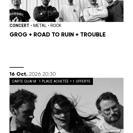
CONCERT
•
METAL
•
ROCK
GROG + ROAD TO RUIN + TROUBLE
octobre
16
Oct.
2026
20:30
CARTE QUAI M : 1 PLACE ACHETÉE = 1 OFFERTE