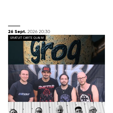
septembre
26
Sept.
2026
20:30
GRATUIT CARTE QUAI M