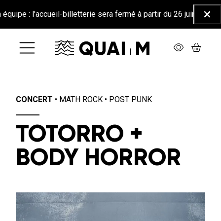
Aller au contenu principal
accueil-billetterie sera fermé à partir du 26 juin jusqu'au 25 août
Ferm
CONCERT
•
MATH ROCK
•
POST PUNK
TOTORRO +
BODY HORROR