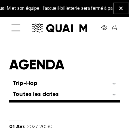
Aller au contenu principal
 et son équipe : l'accueil-billetterie sera fermé à partir du 26 ju
Ferm
AGENDA
avril
01
Avr.
2027
20:30