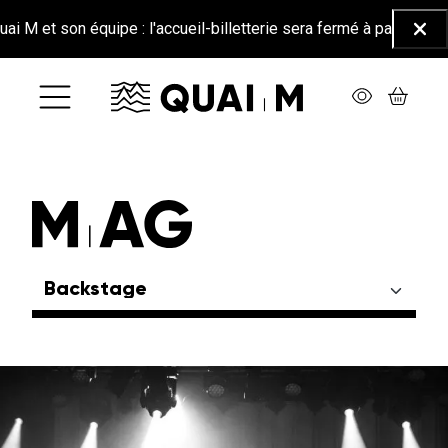
Aller au contenu principal
M et son équipe : l'accueil-billetterie sera fermé à partir du 26 
Ferm