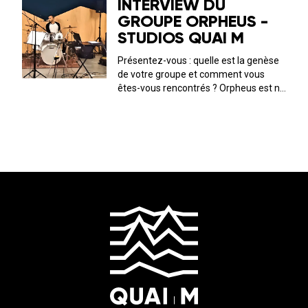
INTERVIEW DU
GROUPE ORPHEUS -
STUDIOS QUAI M
Présentez-vous : quelle est la genèse
de votre groupe et comment vous
êtes-vous rencontrés ? Orpheus est né
en 2018 de la rencontre de deux
guitaristes et d'un batteur. On est
avant tout un groupe de potes qui
partagent la même passion pour l...