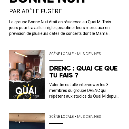
PAR ADÈLE FUGÈRE
Le groupe Bonne Nuit était en résidence au Quai M. Trois
jours pour travailler, régler, peaufiner leurs morceaux en
prévision de plusieurs dates de concerts dont le Mama
Festival et La Maroquinerie à Paris, respectivement le 16
octobre 2025 et 19 mars 202...
SCÈNE LOCALE
•
MUSICIEN.NES
DRENC : QUAI CE QUE
TU FAIS ?
Valentin est allé interviewer les 3
membres du groupe DRENC qui
répètent aux studios du Quai M depuis
plusieurs mois. Ils viennent de faire
leur 1er concert aux Grands Ducs et on
tourné une live session récemment
SCÈNE LOCALE
•
MUSICIEN.NES
aux Baigneurs de Saint-Gilles-Croix-
de-Vie...