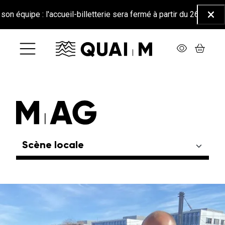
Aller au contenu principal
quipe : l'accueil-billetterie sera fermé à partir du 26 juin jusqu'
Ferm