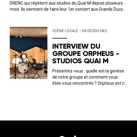
DRENC qui répètent aux studios du Quai M depuis plusieurs
mois. Ils viennent de faire leur 1er concert aux Grands Ducs
et on tourné une live session récemment aux Baigneurs de
Saint-Gilles-Croix-de-Vie...
SCÈNE LOCALE
•
MUSICIEN.NES
INTERVIEW DU
GROUPE ORPHEUS -
STUDIOS QUAI M
Présentez-vous : quelle est la genèse
de votre groupe et comment vous
êtes-vous rencontrés ? Orpheus est né
en 2018 de la rencontre de deux
guitaristes et d'un batteur. On est
avant tout un groupe de potes qui
partagent la même passion pour l...