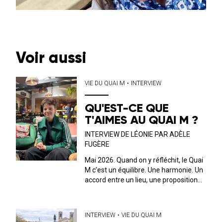
Voir aussi
VIE DU QUAI M
•
INTERVIEW
QU'EST-CE QUE
T'AIMES AU QUAI M ?
INTERVIEW DE LÉONIE PAR ADÈLE
FUGÈRE
Mai 2026. Quand on y réfléchit, le Quai
M c’est un équilibre. Une harmonie. Un
accord entre un lieu, une proposition
musicale, culturelle et un public. C’est
ce dernier que nous avons décidé, ici,
de mettre en avant. Tous les mois, on
INTERVIEW
•
VIE DU QUAI M
discute avec l’...