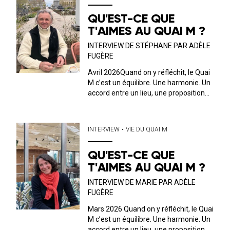
QU'EST-CE QUE
T'AIMES AU QUAI M ?
INTERVIEW DE STÉPHANE PAR ADÈLE
FUGÈRE
Avril 2026Quand on y réfléchit, le Quai
M c’est un équilibre. Une harmonie. Un
accord entre un lieu, une proposition
musicale, culturelle et un public. C’est
ce dernier que nous avons décidé, ici,
de mettre en avant. Tous les mois, on
INTERVIEW
•
VIE DU QUAI M
discute avec l’un ou...
QU'EST-CE QUE
T'AIMES AU QUAI M ?
INTERVIEW DE MARIE PAR ADÈLE
FUGÈRE
Mars 2026 Quand on y réfléchit, le Quai
M c’est un équilibre. Une harmonie. Un
accord entre un lieu, une proposition