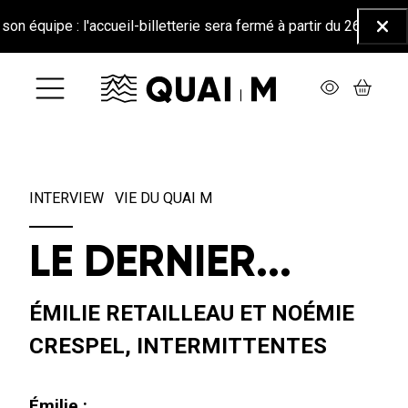
Aller au contenu principal
ipe : l'accueil-billetterie sera fermé à partir du 26 juin jusqu'au
Ferm
INTERVIEW
VIE DU QUAI M
LE DERNIER...
ÉMILIE RETAILLEAU ET NOÉMIE
CRESPEL, INTERMITTENTES
Émilie :