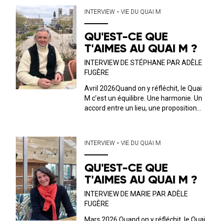
de mettre en avant. Tous les mois, on
INTERVIEW
•
VIE DU QUAI M
discute avec l’...
QU'EST-CE QUE
T'AIMES AU QUAI M ?
INTERVIEW DE STÉPHANE PAR ADÈLE
FUGÈRE
Avril 2026Quand on y réfléchit, le Quai
M c’est un équilibre. Une harmonie. Un
accord entre un lieu, une proposition
musicale, culturelle et un public. C’est
ce dernier que nous avons décidé, ici,
de mettre en avant. Tous les mois, on
INTERVIEW
•
VIE DU QUAI M
discute avec l’un ou...
QU'EST-CE QUE
T'AIMES AU QUAI M ?
INTERVIEW DE MARIE PAR ADÈLE
FUGÈRE
Mars 2026 Quand on y réfléchit, le Quai