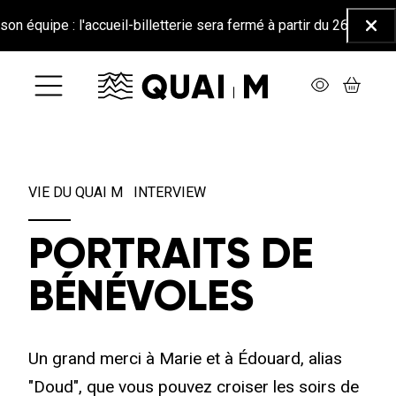
Aller au contenu principal
équipe : l'accueil-billetterie sera fermé à partir du 26 juin jusqu
Ferm
VIE DU QUAI M
INTERVIEW
PORTRAITS DE
BÉNÉVOLES
Un grand merci à Marie et à Édouard, alias
"Doud", que vous pouvez croiser les soirs de