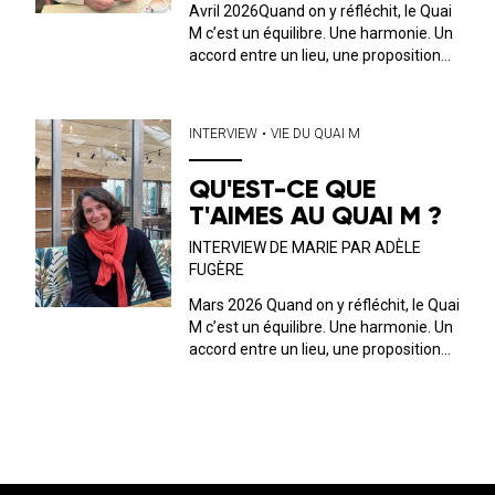
Avril 2026Quand on y réfléchit, le Quai
M c’est un équilibre. Une harmonie. Un
accord entre un lieu, une proposition
musicale, culturelle et un public. C’est
ce dernier que nous avons décidé, ici,
de mettre en avant. Tous les mois, on
INTERVIEW
•
VIE DU QUAI M
discute avec l’un ou...
QU'EST-CE QUE
T'AIMES AU QUAI M ?
INTERVIEW DE MARIE PAR ADÈLE
FUGÈRE
Mars 2026 Quand on y réfléchit, le Quai
M c’est un équilibre. Une harmonie. Un
accord entre un lieu, une proposition
musicale, culturelle et un public. C’est
ce dernier que nous avons décidé, ici,
de mettre en avant. Tous les mois, on
discute avec l’...