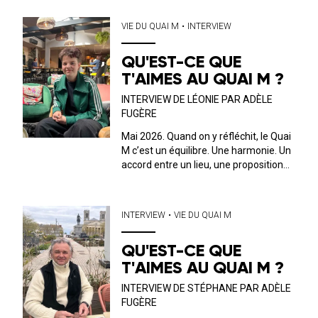
VIE DU QUAI M
•
INTERVIEW
QU'EST-CE QUE
T'AIMES AU QUAI M ?
INTERVIEW DE LÉONIE PAR ADÈLE
FUGÈRE
Mai 2026. Quand on y réfléchit, le Quai
M c’est un équilibre. Une harmonie. Un
accord entre un lieu, une proposition
musicale, culturelle et un public. C’est
ce dernier que nous avons décidé, ici,
de mettre en avant. Tous les mois, on
INTERVIEW
•
VIE DU QUAI M
discute avec l’...
QU'EST-CE QUE
T'AIMES AU QUAI M ?
INTERVIEW DE STÉPHANE PAR ADÈLE
FUGÈRE