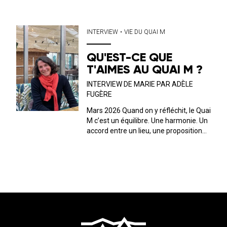
musicale, culturelle et un public. C’est
ce dernier que nous avons décidé, ici,
de mettre en avant. Tous les mois, on
INTERVIEW
•
VIE DU QUAI M
discute avec l’un ou...
QU'EST-CE QUE
T'AIMES AU QUAI M ?
INTERVIEW DE MARIE PAR ADÈLE
FUGÈRE
Mars 2026 Quand on y réfléchit, le Quai
M c’est un équilibre. Une harmonie. Un
accord entre un lieu, une proposition
musicale, culturelle et un public. C’est
ce dernier que nous avons décidé, ici,
de mettre en avant. Tous les mois, on
discute avec l’...