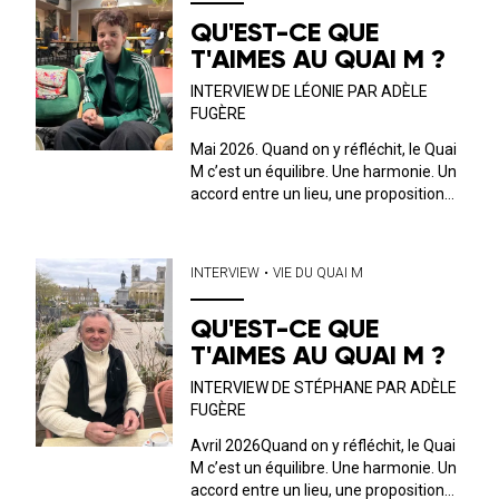
QU'EST-CE QUE
T'AIMES AU QUAI M ?
INTERVIEW DE LÉONIE PAR ADÈLE
FUGÈRE
Mai 2026. Quand on y réfléchit, le Quai
M c’est un équilibre. Une harmonie. Un
accord entre un lieu, une proposition
musicale, culturelle et un public. C’est
ce dernier que nous avons décidé, ici,
de mettre en avant. Tous les mois, on
INTERVIEW
•
VIE DU QUAI M
discute avec l’...
QU'EST-CE QUE
T'AIMES AU QUAI M ?
INTERVIEW DE STÉPHANE PAR ADÈLE
FUGÈRE
Avril 2026Quand on y réfléchit, le Quai
M c’est un équilibre. Une harmonie. Un
accord entre un lieu, une proposition