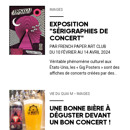
M et aussi pour l’occasion de la sortie
de leur tout 1er album « Don’t Be
IMAGES
Boring » ! Les ...
EXPOSITION
"SÉRIGRAPHIES DE
CONCERT"
PAR FRENCH PAPER ART CLUB
DU 10 FÉVRIER AU 14 AVRIL 2024
Véritable phénomène culturel aux
États-Unis, les « Gig Posters » sont des
affiches de concerts créées par des
illustrateurs passionnés de musique et
sérigraphiées en éditions limitées.
Proposées illégalement depuis les
VIE DU QUAI M
•
IMAGES
années 60 aux abords des concerts, c...
UNE BONNE BIÈRE À
DÉGUSTER DEVANT
UN BON CONCERT !