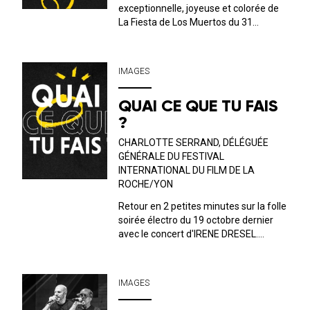
exceptionnelle, joyeuse et colorée de
La Fiesta de Los Muertos du 31
octobre ! Avec Dona Mezkal, Los
Mariachis de Barcelona et French
Tourist !
IMAGES
QUAI CE QUE TU FAIS
?
CHARLOTTE SERRAND, DÉLÉGUÉE
GÉNÉRALE DU FESTIVAL
INTERNATIONAL DU FILM DE LA
ROCHE/YON
Retour en 2 petites minutes sur la folle
soirée électro du 19 octobre dernier
avec le concert d'IRENE DRESEL.
Valentin est allé interroger Charlotte
Serrand, déléguée générale du Festival
International du Film de La Roche-sur-
IMAGES
Yon qui nous présente le conc...