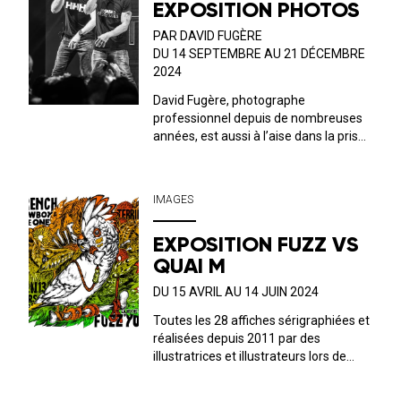
EXPOSITION PHOTOS
PAR DAVID FUGÈRE
DU 14 SEPTEMBRE AU 21 DÉCEMBRE
2024
David Fugère, photographe
professionnel depuis de nombreuses
années, est aussi à l’aise dans la prise
de vue dans le milieu du spectacle
vivant que le reportage, le portrait ou
l’architecture. Vous découvrirez son
IMAGES
travail dans l’ombre pour mettre en
lumiè...
EXPOSITION FUZZ VS
QUAI M
DU 15 AVRIL AU 14 JUIN 2024
Toutes les 28 affiches sérigraphiées et
réalisées depuis 2011 par des
illustratrices et illustrateurs lors de
certains concerts au 10 rue Pasteur et
au 94 Bd Maréchal Leclerc sont