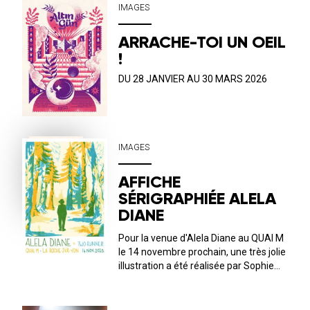
installée en France depuis 2010, elle ne
IMAGES
cesse d’exercer son œil et son a...
ARRACHE-TOI UN OEIL
!
DU 28 JANVIER AU 30 MARS 2026
IMAGES
AFFICHE
SÉRIGRAPHIÉE ALELA
DIANE
Pour la venue d'Alela Diane au QUAI M
le 14 novembre prochain, une très jolie
illustration a été réalisée par Sophie
and the frogs . L’immersion dans
l’univers de l’artiste américaine est
poétique et subtile ! 🍁🍃🌳Les