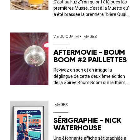
C'est au Fuzz'Yon qu'ont été bues les
premières Musse, c'est à la Muette qu'
a été brassée la première "bière Quai
M". On espère qu'elle vous plaira
autant qu'à nous !🍻
VIE DU QUAI M
•
IMAGES
AFTERMOVIE - BOUM
BOOM #2 PAILLETTES
Revivez en son et en image la
déglingue de cette deuxième édition
de la Soirée Boum Boom sur le thème
des Paillettes !
IMAGES
SÉRIGRAPHIE - NICK
WATERHOUSE
Une étonnante affiche sérigraphiée a