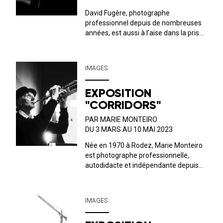
David Fugère, photographe
professionnel depuis de nombreuses
années, est aussi à l’aise dans la prise
de vue dans le milieu du spectacle
vivant que le reportage, le portrait ou
l’architecture. Vous avez d’ailleurs pu
IMAGES
apercevoir son travail titanesque
auto...
EXPOSITION
"CORRIDORS"
PAR MARIE MONTEIRO
DU 3 MARS AU 10 MAI 2023
Née en 1970 à Rodez, Marie Monteiro
est photographe professionnelle,
autodidacte et indépendante depuis
2001. Elle vit à La Rochelle. Entre
autres travaux photographiques,
nocturnes souvent, sur des paysages
IMAGES
urbains ou naturels, elle pratique l'art
du por...