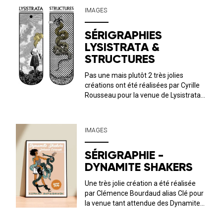
réunies ! Une véritable épopée
IMAGES
musicale tout en images !Bonne visite
dans l...
SÉRIGRAPHIES
LYSISTRATA &
STRUCTURES
Pas une mais plutôt 2 très jolies
créations ont été réalisées par Cyrille
Rousseau pour la venue de Lysistrata +
Chester Remington (19 avril) et
Structures + Palehound (20 avril) au
QUAI M ! Les affiches sérigraphiées
IMAGES
seront en vente à l’accueil, ...
SÉRIGRAPHIE -
DYNAMITE SHAKERS
Une très jolie création a été réalisée
par Clémence Bourdaud alias Clé pour
la venue tant attendue des Dynamite
Shakers le vendredi 22 mars au QUAI