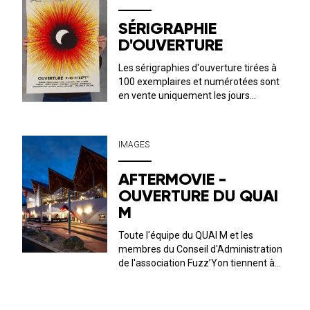
SÉRIGRAPHIE
D'OUVERTURE
Les sérigraphies d'ouverture tirées à
100 exemplaires et numérotées sont
en vente uniquement les jours
d’ouverture de la billetterie du
mercredi au vendredi de 16 h à 18 h.
Elles sont au prix de 15 €. Création :
IMAGES
Vincent Menu
AFTERMOVIE -
OUVERTURE DU QUAI
M
Toute l'équipe du QUAI M et les
membres du Conseil d'Administration
de l'association Fuzz’Yon tiennent à
remercier : * LucBouard Président de
La Roche-sur-Yon, Ville &
Agglomération ainsi que l’ensemble