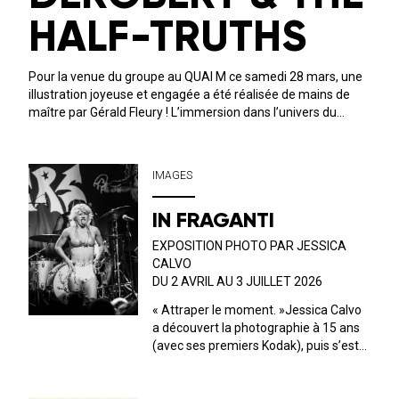
HALF-TRUTHS
Pour la venue du groupe au QUAI M ce samedi 28 mars, une
illustration joyeuse et engagée a été réalisée de mains de
maître par Gérald Fleury ! L’immersion dans l’univers du
combo américain est totale : la promesse d’une folle soirée
soul&nb...
IMAGES
IN FRAGANTI
EXPOSITION PHOTO PAR JESSICA
CALVO
DU 2 AVRIL AU 3 JUILLET 2026
« Attraper le moment. »Jessica Calvo
a découvert la photographie à 15 ans
(avec ses premiers Kodak), puis s’est
spécialisée à l'Académie Spectrum de
Saragosse. Photographe espagnole