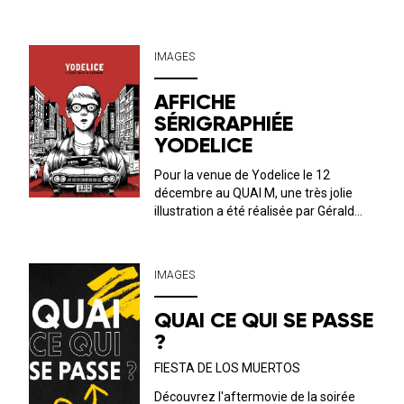
travail met en lumière une passion
pour la musique mais évoque aussi
ces amitiés façonnées dans les salles
IMAGES
de concert et les festivals. Il capture
l’én...
AFFICHE
SÉRIGRAPHIÉE
YODELICE
Pour la venue de Yodelice le 12
décembre au QUAI M, une très jolie
illustration a été réalisée par Gérald
Fleury (à qui l’on doit des fameuses
illustrations lors de l’existence du
Fuzz’Yon). L’immersion dans l’univers
IMAGES
des comics américains est totale
!&nb...
QUAI CE QUI SE PASSE
?
FIESTA DE LOS MUERTOS
Découvrez l'aftermovie de la soirée