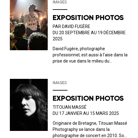
IMAGES
affiches sérigraphiées seront en
vente...
EXPOSITION PHOTOS
PAR DAVID FUGÈRE
DU 20 SEPTEMBRE AU 19 DÉCEMBRE
2025
David Fugère, photographe
professionnel, est aussi à l’aise dans la
prise de vue dans le milieu du
spectacle vivant que dans l’exercice du
reportage, du portrait ou bien de
l’architecture. Vous découvrirez son
IMAGES
travail de l’ombre mettant en lumière
une par...
EXPOSITION PHOTOS
TITOUAN MASSÉ
DU 17 JANVIER AU 15 MARS 2025
Originaire de Bretagne, Titouan Massé
Photography se lance dans la
photographie de concert en 2010. Son