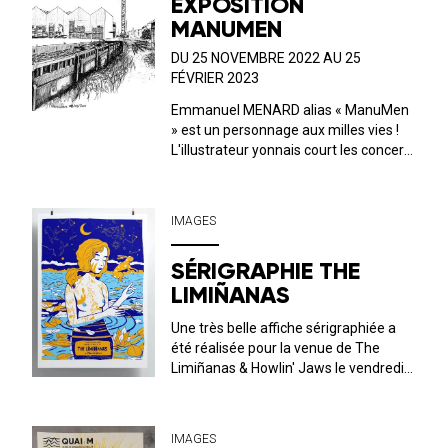
EXPOSITION
MANUMEN
DU 25 NOVEMBRE 2022 AU 25
FÉVRIER 2023
Emmanuel MENARD alias « ManuMen
» est un personnage aux milles vies !
L'illustrateur yonnais court les concerts
et autres évènements culturels,
histoire de capter l'essence même du
spectacle vivant et des arts en général.
IMAGES
Cette fois-ci, il a jeté son dévo...
SÉRIGRAPHIE THE
LIMIÑANAS
Une très belle affiche sérigraphiée a
été réalisée pour la venue de The
Limiñanas & Howlin' Jaws le vendredi
28 octobre au QUAI M ! Création: Julien
Grelet. format 50*70 cm 3 couleurs
édition limitée à 50 exemplaires 20 €
IMAGES
Les sérigrap...