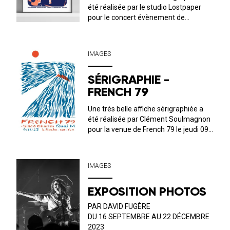
été réalisée par le studio Lostpaper
pour le concert évènement de
NickWaterhouse le samedi 11
novembre au QUAI M ! La composition
de l’image nous plonge totalement
IMAGES
dans les années 50/60 américaines.
Format 50*70 c...
SÉRIGRAPHIE -
FRENCH 79
Une très belle affiche sérigraphiée a
été réalisée par Clément Soulmagnon
pour la venue de French 79 le jeudi 09
novembre au QUAI M ! Le visuel fait
écho au lien étroit qu’entretient Simon
Henner aka French 79 avec la mer, les
IMAGES
éléments, la voile. fo...
EXPOSITION PHOTOS
PAR DAVID FUGÈRE
DU 16 SEPTEMBRE AU 22 DÉCEMBRE
2023